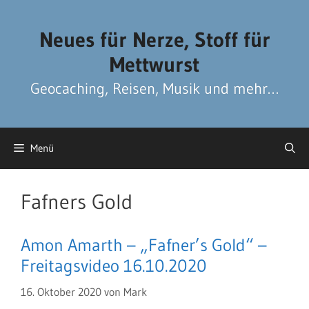
Zum
Zum
Inhalt
Inhalt
Neues für Nerze, Stoff für
springen
springen
Mettwurst
Geocaching, Reisen, Musik und mehr…
Menü
Fafners Gold
Amon Amarth – „Fafner’s Gold“ –
Freitagsvideo 16.10.2020
16. Oktober 2020
von
Mark