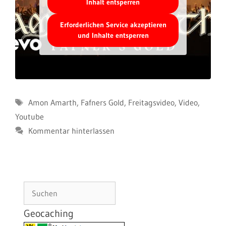
Inhalt entsperren
Erforderlichen Service akzeptieren
und Inhalte entsperren
Schlagwörter
Amon Amarth
,
Fafners Gold
,
Freitagsvideo
,
Video
,
Youtube
Kommentar hinterlassen
Suchen
Geocaching