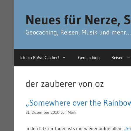
Zum
Zum
Inhalt
Inhalt
Neues für Nerze, S
springen
springen
Geocaching, Reisen, Musik und mehr…
Ich bin BaWü-Cacher!
Geocaching
Reisen
der zauberer von oz
„Somewhere over the Rainbow“
31. Dezember 2010
von
Mark
In den letzten Tagen ists mir wieder aufgefallen:
„So