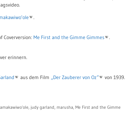
tagsvideo.
amakawiwoʻole
.
f Coverversion:
Me First and the Gimme Gimmes
.
ver erinnern.
Garland
aus dem Film
„Der Zauberer von Oz“
von 1939.
 Kamakawiwoʻole
,
judy garland
,
marusha
,
Me First and the Gimme