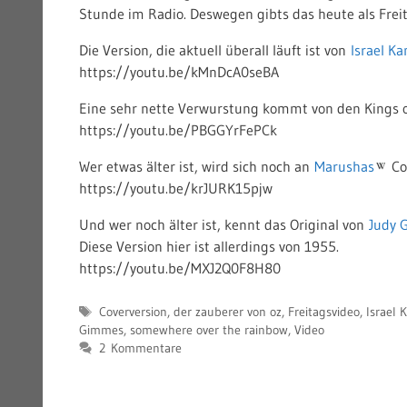
Stunde im Radio. Deswegen gibts das heute als Frei
Die Version, die aktuell überall läuft ist von
Israel K
https://youtu.be/kMnDcA0seBA
Eine sehr nette Verwurstung kommt von den Kings o
https://youtu.be/PBGGYrFePCk
Wer etwas älter ist, wird sich noch an
Marushas
Co
https://youtu.be/krJURK15pjw
Und wer noch älter ist, kennt das Original von
Judy 
Diese Version hier ist allerdings von 1955.
https://youtu.be/MXJ2Q0F8H80
Schlagwörter
Coverversion
,
der zauberer von oz
,
Freitagsvideo
,
Israel
Gimmes
,
somewhere over the rainbow
,
Video
2 Kommentare