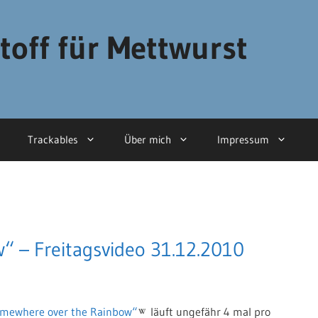
toff für Mettwurst
Trackables
Über mich
Impressum
 – Freitagsvideo 31.12.2010
mewhere over the Rainbow“
läuft ungefähr 4 mal pro