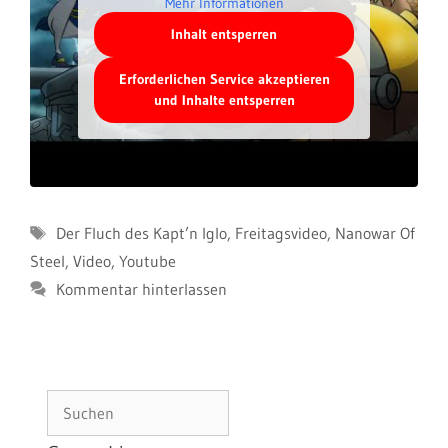
Mehr Informationen
Inhalt entsperren
Erforderlichen Service akzeptieren
und Inhalte entsperren
Schlagwörter
Der Fluch des Kapt’n Iglo
,
Freitagsvideo
,
Nanowar Of
Steel
,
Video
,
Youtube
Kommentar hinterlassen
Suchen