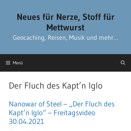
Zum
Zum
Inhalt
Inhalt
Neues für Nerze, Stoff für
springen
springen
Mettwurst
Geocaching, Reisen, Musik und mehr…
Menü
Der Fluch des Kapt’n Iglo
Nanowar of Steel – „Der Fluch des
Kapt’n Iglo“ – Freitagsvideo
30.04.2021