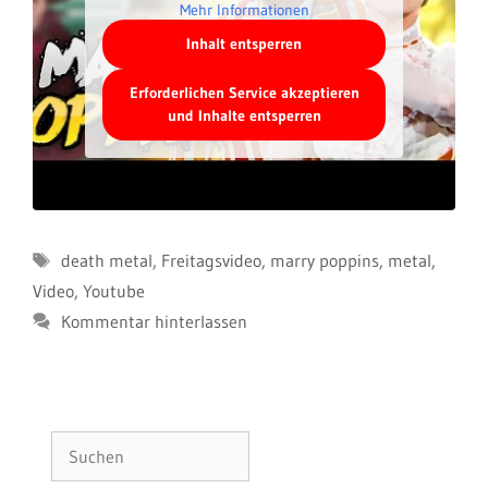
Mehr Informationen
Inhalt entsperren
Erforderlichen Service akzeptieren
und Inhalte entsperren
Schlagwörter
death metal
,
Freitagsvideo
,
marry poppins
,
metal
,
Video
,
Youtube
Kommentar hinterlassen
Suchen