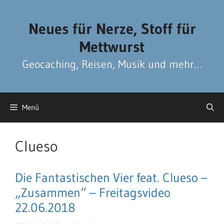
Zum
Zum
Inhalt
Inhalt
Neues für Nerze, Stoff für
springen
springen
Mettwurst
Geocaching, Reisen, Musik und mehr…
Menü
Clueso
Die Fantastischen Vier feat. Clueso –
„Zusammen“ – Freitagsvideo
22.06.2018