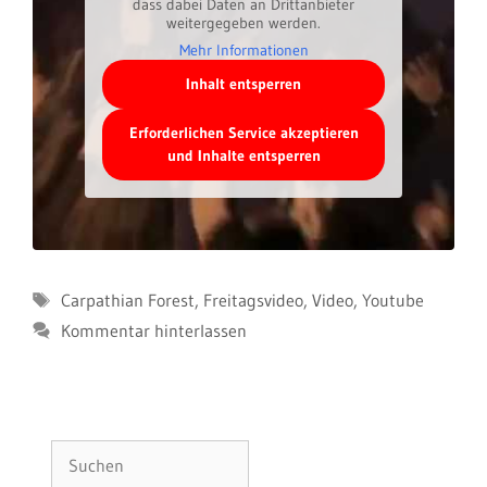
dass dabei Daten an Drittanbieter
weitergegeben werden.
Mehr Informationen
Inhalt entsperren
Erforderlichen Service akzeptieren
und Inhalte entsperren
Schlagwörter
Carpathian Forest
,
Freitagsvideo
,
Video
,
Youtube
Kommentar hinterlassen
Suchen