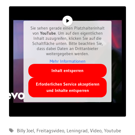
Sie sehen gerade einen Platzhalterinhalt
von
YouTube
. Um auf den eigentlichen
Inhalt zuzugreifen, klicken Sie auf die
Schaltfläche unten. Bitte beachten Sie,
dass dabei Daten an Drittanbieter
weitergegeben werden.
Mehr Informationen
Inhalt entsperren
Erforderlichen Service akzeptieren
und Inhalte entsperren
Schlagwörter
Billy Joel
,
Freitagsvideo
,
Leningrad
,
Video
,
Youtube