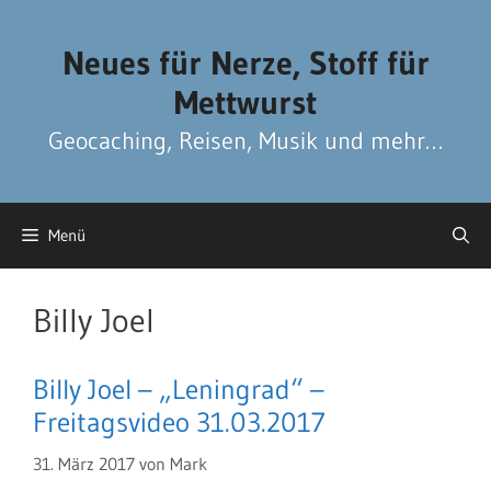
Zum
Zum
Inhalt
Inhalt
Neues für Nerze, Stoff für
springen
springen
Mettwurst
Geocaching, Reisen, Musik und mehr…
Menü
Billy Joel
Billy Joel – „Leningrad“ –
Freitagsvideo 31.03.2017
31. März 2017
von
Mark