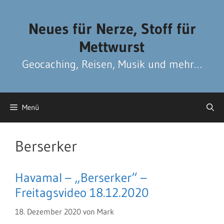
Zum
Zum
Inhalt
Inhalt
Neues für Nerze, Stoff für
springen
springen
Mettwurst
Geocaching, Reisen, Musik und mehr…
Menü
Berserker
Havamal – „Berserker“ –
Freitagsvideo 18.12.2020
18. Dezember 2020
von
Mark