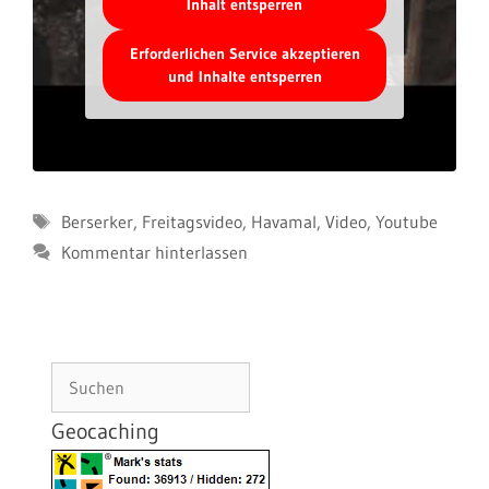
Inhalt entsperren
Erforderlichen Service akzeptieren
und Inhalte entsperren
Schlagwörter
Berserker
,
Freitagsvideo
,
Havamal
,
Video
,
Youtube
Kommentar hinterlassen
Suchen
Geocaching