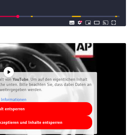
alt von
YouTube
. Um auf den eigentlichen Inhalt
äche unten. Bitte beachten Sie, dass dabei Daten an
 weitergegeben werden.
 Informationen
alt entsperren
akzeptieren und Inhalte entsperren