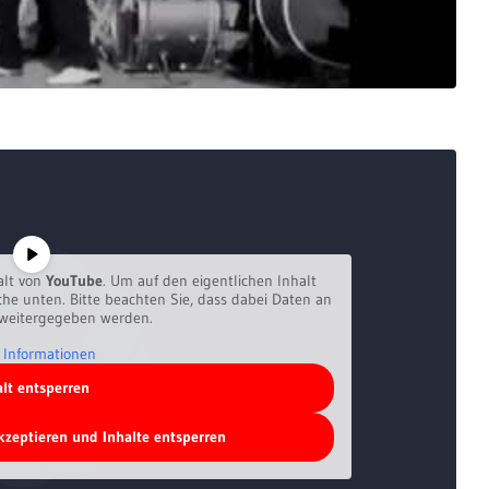
alt von
YouTube
. Um auf den eigentlichen Inhalt
äche unten. Bitte beachten Sie, dass dabei Daten an
 weitergegeben werden.
 Informationen
alt entsperren
akzeptieren und Inhalte entsperren