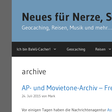
Zum
Zum
Inhalt
Inhalt
Neues für Nerze, S
springen
springen
Geocaching, Reisen, Musik und mehr…
Ich bin BaWü-Cacher!
Geocaching
Reisen
archive
AP- und Movietone-Archiv – Fr
24. Juli 2015
von
Mark
Vor einigen Tagen haben die Nachrichtenagentur
As