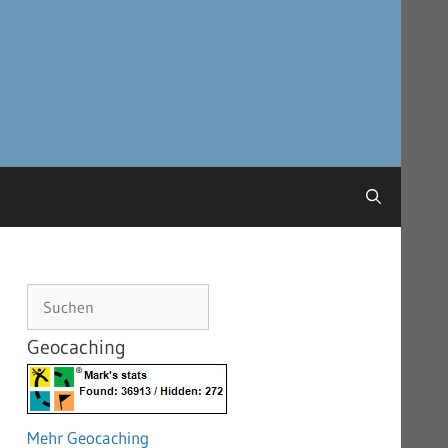
Suchen
Geocaching
Mehr Geocaching