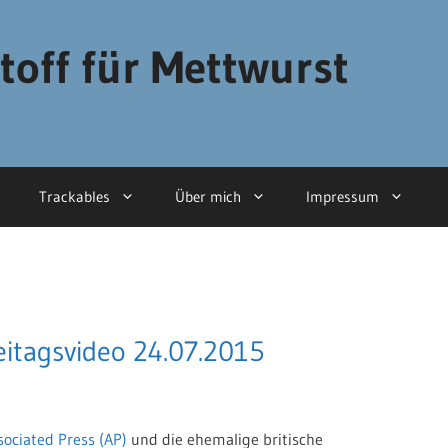
toff für Mettwurst
Trackables
Über mich
Impressum
eitagsvideo 24.07.2015
sociated Press (AP)
und die ehemalige britische