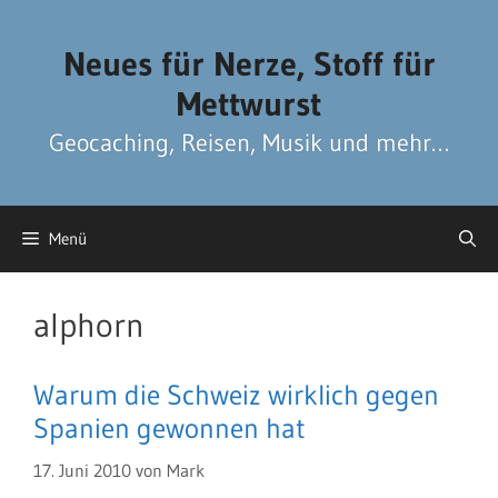
Zum
Zum
Inhalt
Inhalt
Neues für Nerze, Stoff für
springen
springen
Mettwurst
Geocaching, Reisen, Musik und mehr…
Menü
alphorn
Warum die Schweiz wirklich gegen
Spanien gewonnen hat
17. Juni 2010
von
Mark