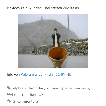
Ist doch kein Wunder – bei
solchen
Vuvuzelas!
Bild von
Velofahrer auf Flickr
(
CC-BY-ND
)
Schlagwörter
alphorn
,
Dummfug
,
schweiz
,
spanien
,
vuvuzela
,
Weltmeisterschaft
,
WM
3 Kommentare