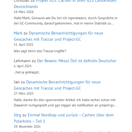
Christian
zu
Projekt 425: Cachen in allen 425 Landkreisen
Deutschlands
19. März 2026
Hallo Mark, Genauso wie Du bin ich irgendwann, durch Gespräche in
der GC-Community, darauf gekommen, mal in meine Statistik zu…
Mark
zu
Dynamische Benachrichtigungen für neue
Geocaches mit Traccar und Project-GC
11. April 2025
Was sagt denn das Traccar-Logfile?
Lehmann
zu
Der Beweis: Mesut Özil ist definitiv Deutscher
4. April 2025
...hat ja geklappt...
Jan
zu
Dynamische Benachrichtigungen für neue
Geocaches mit Traccar und Project-GC
27. März 2025
Hallo, danke für den spannenden Artikel. Ich habe vorher schon mit
Dawarich rumgespielt und gps logger als notification an project-gc.…
Jörg
zu
Einmal Nordkap und zurück – Cachen über dem
Polarkreis – Teil 1
29. November 2024