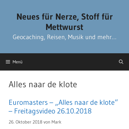
Zum
Zum
Inhalt
Inhalt
Neues für Nerze, Stoff für
springen
springen
Mettwurst
Geocaching, Reisen, Musik und mehr…
Menü
Alles naar de klote
Euromasters – „Alles naar de klote“
– Freitagsvideo 26.10.2018
26. Oktober 2018
von
Mark