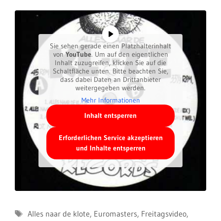
Sie sehen gerade einen Platzhalterinhalt
von
YouTube
. Um auf den eigentlichen
Inhalt zuzugreifen, klicken Sie auf die
Schaltfläche unten. Bitte beachten Sie,
dass dabei Daten an Drittanbieter
weitergegeben werden.
Mehr Informationen
Inhalt entsperren
Erforderlichen Service akzeptieren
und Inhalte entsperren
Schlagwörter
Alles naar de klote
,
Euromasters
,
Freitagsvideo
,