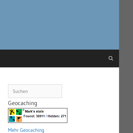
Suchen
Geocaching
Mehr Geocaching