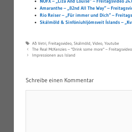
NOFX – „Liza And Louise“ – Freitagsvideo 24
Amaranthe – „82nd All The Way“ – Freitagsvi
Rio Reiser – „Für immer und Dich“ – Freitag
Skálmöld & Sinfóníuhljómsveit Íslands – „Kv
Schlagwörter
Að Vetri
,
Freitagsvideo
,
Skálmöld
,
Video
,
Youtube
The Real McKenzies – "Drink some more" – Freitagsvideo
Impressionen aus Island
Schreibe einen Kommentar
Kommentar