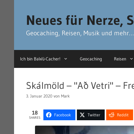
Zum
Zum
Inhalt
Inhalt
Neues für Nerze, S
springen
springen
Geocaching, Reisen, Musik und mehr…
Ich bin BaWü-Cacher!
Geocaching
Reisen
Skálmöld – "Að Vetri" – F
3. Januar 2020
von
Mark
18
Facebook
Twitter
Reddit
SHARES