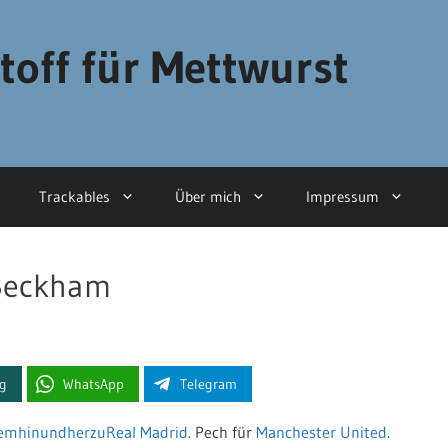
toff für Mettwurst
Trackables
Über mich
Impressum
 Beckham
ng
WhatsApp
Telegram
gem
hin
und
her
zu
Real Madrid
. Pech für
Manchester United
.