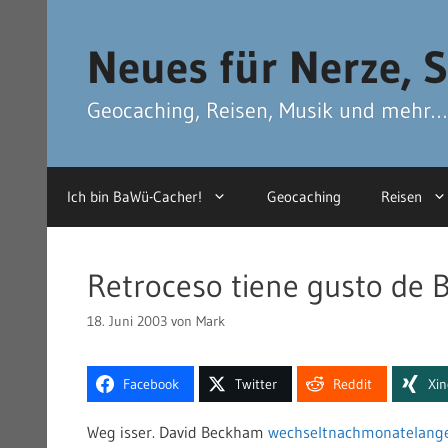
Zum
Zum
Inhalt
Inhalt
Neues für Nerze, S
springen
springen
Geocaching, Reisen, Musik und mehr…
Ich bin BaWü-Cacher!
Geocaching
Reisen
Retroceso tiene gusto de
18. Juni 2003
von
Mark
Facebook
Twitter
Reddit
Xi
Weg isser. David Beckham
wechselt
nach
monatelan