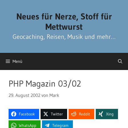
Zum
Zum
Inhalt
Inhalt
Neues für Nerze, Stoff für
springen
springen
Mettwurst
Geocaching, Reisen, Musik und mehr…
Menü
PHP Magazin 03/02
29. August 2002
von
Mark
Facebook
Twitter
Reddit
Xing
WhatsApp
Telegram