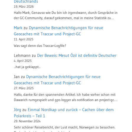
Deutschlands
19. März 2026
Hallo Mark, Genauso wie Du bin ich irgendwann, durch Gespräche in
der GC-Community, darauf gekommen, mal in meine Statistik zu…
Mark
zu
Dynamische Benachrichtigungen für neue
Geocaches mit Traccar und Project-GC
11. April 2025
Was sagt denn das Traccar-Logfile?
Lehmann
zu
Der Beweis: Mesut Özil ist definitiv Deutscher
4. April 2025
...hat ja geklappt...
Jan
zu
Dynamische Benachrichtigungen für neue
Geocaches mit Traccar und Project-GC
27. März 2025
Hallo, danke für den spannenden Artikel. Ich habe vorher schon mit
Dawarich rumgespielt und gps logger als notification an project-gc.…
Jörg
zu
Einmal Nordkap und zurück – Cachen über dem
Polarkreis – Teil 1
29. November 2024
Sehr schöner Reisebericht, der Lust macht, Norwegen zu besuchen.