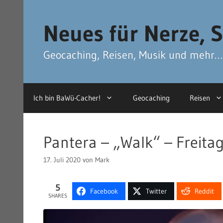
Zum
Zum
Inhalt
Inhalt
Neues für Nerze, S
springen
springen
Geocaching, Reisen, Musik und mehr…
Ich bin BaWü-Cacher!
Geocaching
Reisen
Pantera – „Walk“ – Freita
17. Juli 2020
von
Mark
5
Facebook
Twitter
Reddit
SHARES