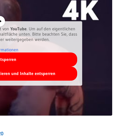
lt von
YouTube
. Um auf den eigentlichen
haltfläche unten. Bitte beachten Sie, dass
ter weitergegeben werden.
rmationen
ntsperren
tieren und Inhalte entsperren
20