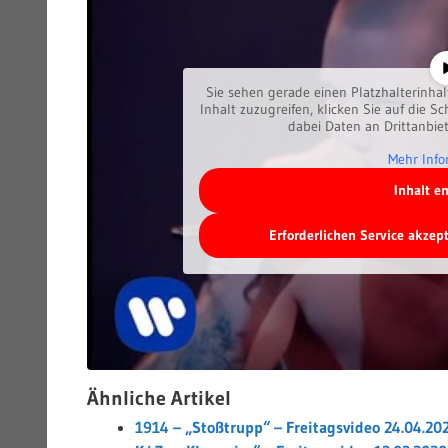
Sie sehen gerade einen Platzhalterinha
Inhalt zuzugreifen, klicken Sie auf die Sc
dabei Daten an Drittanbie
Mehr Info
Inhalt e
Erforderlichen Service akzep
Ähnliche Artikel
1914 – „Stoßtrupp“ – Freitagsvideo 24.04.20