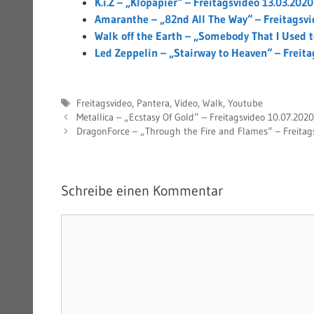
K.i.Z – „Klopapier“ – Freitagsvideo 13.03.2020
Amaranthe – „82nd All The Way“ – Freitagsvi
Walk off the Earth – „Somebody That I Used 
Led Zeppelin – „Stairway to Heaven“ – Freita
Schlagwörter
Freitagsvideo
,
Pantera
,
Video
,
Walk
,
Youtube
Metallica – „Ecstasy Of Gold“ – Freitagsvideo 10.07.2020
DragonForce – „Through the Fire and Flames“ – Freitag
Schreibe einen Kommentar
Kommentar