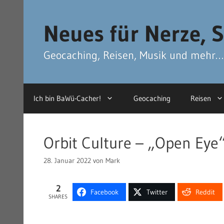
Zum
Zum
Inhalt
Inhalt
Neues für Nerze, S
springen
springen
Geocaching, Reisen, Musik und mehr…
Ich bin BaWü-Cacher!
Geocaching
Reisen
Orbit Culture – „Open Eye
28. Januar 2022
von
Mark
2
Facebook
Twitter
Reddit
SHARES