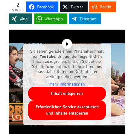
2
Facebook
Twitter
Reddit
SHARES
Xing
WhatsApp
Telegram
Sie sehen gerade einen Platzhalterinhalt
von
YouTube
. Um auf den eigentlichen
Inhalt zuzugreifen, klicken Sie auf die
Schaltfläche unten. Bitte beachten Sie,
dass dabei Daten an Drittanbieter
weitergegeben werden.
Mehr Informationen
Inhalt entsperren
Erforderlichen Service akzeptieren
und Inhalte entsperren