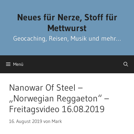
Zum
Zum
Inhalt
Inhalt
Neues für Nerze, Stoff für
springen
springen
Mettwurst
Geocaching, Reisen, Musik und mehr…
Menü
Nanowar Of Steel –
„Norwegian Reggaeton“ –
Freitagsvideo 16.08.2019
16. August 2019
von
Mark