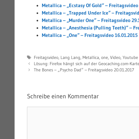
Metallica – „Ecstasy Of Gold“ – Freitagsvideo
Metallica – „Trapped Under Ice“ – Freitagsvi
Metallica – „Murder One“ – Freitagsvideo 29.
Metallica – „Anesthesia (Pulling Teeth)“ – Fr
Metallica – „One“ – Freitagsvideo 16.01.2015
Schlagwörter
Freitagsvideo
,
Lang Lang
,
Metallica
,
one
,
Video
,
Youtube
Lösung: Firefox hängt sich auf der Geocaching.com-Kart
The Bones – „Psycho Dad“ – Freitagsvideo 20.01.2017
Schreibe einen Kommentar
Kommentar