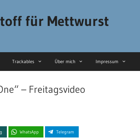
toff für Mettwurst
Trackables
Über mich
Impressum
One“ – Freitagsvideo
ng
WhatsApp
Telegram