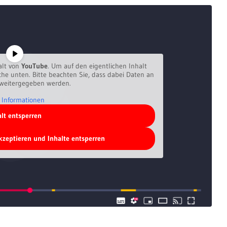
alt von
YouTube
. Um auf den eigentlichen Inhalt
äche unten. Bitte beachten Sie, dass dabei Daten an
 weitergegeben werden.
 Informationen
alt entsperren
akzeptieren und Inhalte entsperren