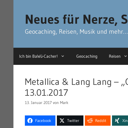
Zum
Zum
Inhalt
Inhalt
Neues für Nerze, S
springen
springen
Geocaching, Reisen, Musik und mehr…
Ich bin BaWü-Cacher!
Geocaching
Reisen
Metallica & Lang Lang – „
13.01.2017
13. Januar 2017
von
Mark
Facebook
Twitter
Reddit
Xi