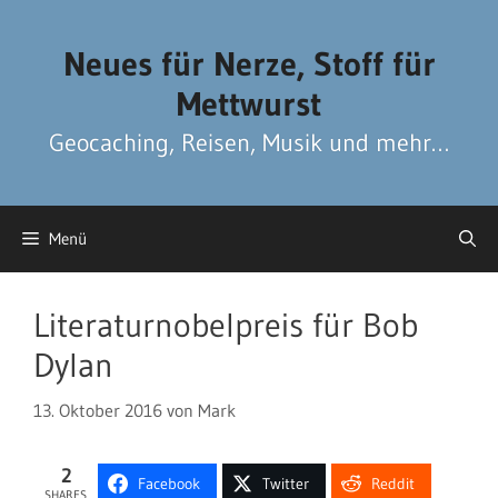
Zum
Zum
Inhalt
Inhalt
Neues für Nerze, Stoff für
springen
springen
Mettwurst
Geocaching, Reisen, Musik und mehr…
Menü
Literaturnobelpreis für Bob
Dylan
13. Oktober 2016
von
Mark
2
Facebook
Twitter
Reddit
SHARES