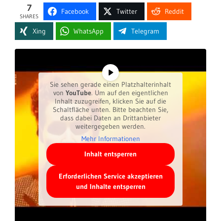
7
Facebook
Twitter
Reddit
SHARES
Xing
WhatsApp
Telegram
Sie sehen gerade einen Platzhalterinhalt
von
YouTube
. Um auf den eigentlichen
Inhalt zuzugreifen, klicken Sie auf die
Schaltfläche unten. Bitte beachten Sie,
dass dabei Daten an Drittanbieter
weitergegeben werden.
Mehr Informationen
Inhalt entsperren
Erforderlichen Service akzeptieren
und Inhalte entsperren