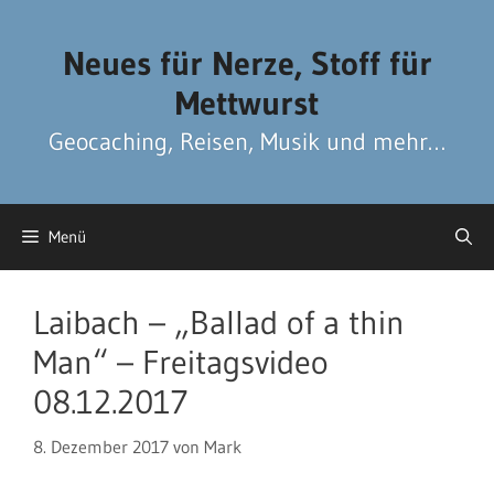
Zum
Zum
Inhalt
Inhalt
Neues für Nerze, Stoff für
springen
springen
Mettwurst
Geocaching, Reisen, Musik und mehr…
Menü
Laibach – „Ballad of a thin
Man“ – Freitagsvideo
08.12.2017
8. Dezember 2017
von
Mark