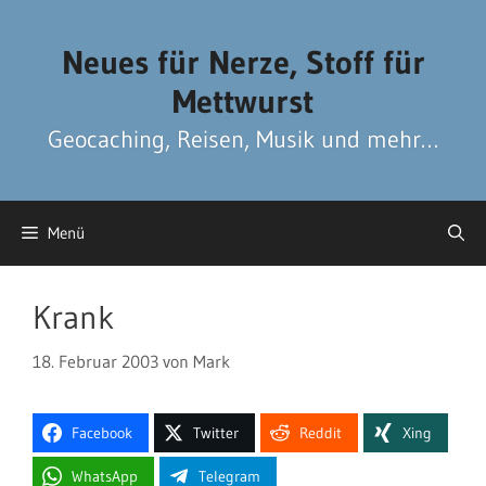
Zum
Zum
Inhalt
Inhalt
Neues für Nerze, Stoff für
springen
springen
Mettwurst
Geocaching, Reisen, Musik und mehr…
Menü
Krank
18. Februar 2003
von
Mark
Facebook
Twitter
Reddit
Xing
WhatsApp
Telegram