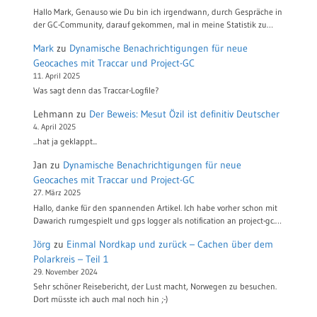
Hallo Mark, Genauso wie Du bin ich irgendwann, durch Gespräche in
der GC-Community, darauf gekommen, mal in meine Statistik zu…
Mark
zu
Dynamische Benachrichtigungen für neue
Geocaches mit Traccar und Project-GC
11. April 2025
Was sagt denn das Traccar-Logfile?
Lehmann
zu
Der Beweis: Mesut Özil ist definitiv Deutscher
4. April 2025
...hat ja geklappt...
Jan
zu
Dynamische Benachrichtigungen für neue
Geocaches mit Traccar und Project-GC
27. März 2025
Hallo, danke für den spannenden Artikel. Ich habe vorher schon mit
Dawarich rumgespielt und gps logger als notification an project-gc.…
Jörg
zu
Einmal Nordkap und zurück – Cachen über dem
Polarkreis – Teil 1
29. November 2024
Sehr schöner Reisebericht, der Lust macht, Norwegen zu besuchen.
Dort müsste ich auch mal noch hin ;-)