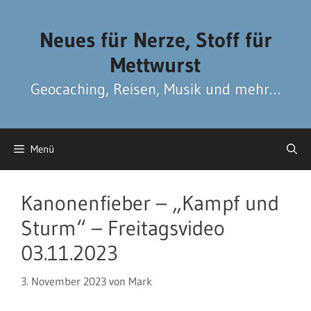
Zum
Zum
Inhalt
Inhalt
Neues für Nerze, Stoff für
springen
springen
Mettwurst
Geocaching, Reisen, Musik und mehr…
Menü
Kanonenfieber – „Kampf und
Sturm“ – Freitagsvideo
03.11.2023
3. November 2023
von
Mark