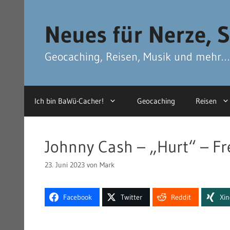
Zum
Zum
Inhalt
Inhalt
Neues für Nerze, S
springen
springen
Geocaching, Reisen, Musik und mehr…
Ich bin BaWü-Cacher!
Geocaching
Reisen
Johnny Cash – „Hurt“ – Fr
23. Juni 2023
von
Mark
Facebook
Twitter
Reddit
Xi