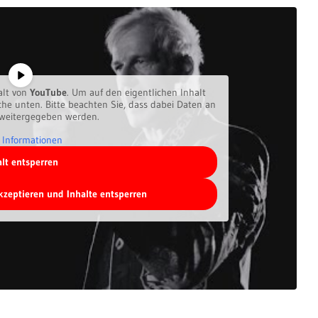
alt von
YouTube
. Um auf den eigentlichen Inhalt
äche unten. Bitte beachten Sie, dass dabei Daten an
 weitergegeben werden.
 Informationen
alt entsperren
akzeptieren und Inhalte entsperren