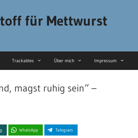
toff für Mettwurst
Trackables
Über mich
Impressum
nd, magst ruhig sein“ –
ng
WhatsApp
Telegram