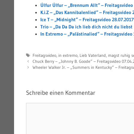
Úlfur Úlfur – „Brennum Allt“ – Freitagsvideo
K.i.Z – „Das Kannibalenlied“ – Freitagsvideo 
Ice T – „Midnight“ – Freitagsvideo 28.07.2017
Trio – „Da Da Da ich lieb dich nicht du liebs
In Extremo – „Palästinalied“ – Freitagsvideo
Schlagwörter
Freitagsvideo
,
in extremo
,
Lieb Vaterland
,
magst ruhig s
Chuck Berry – „Johnny B. Goode“ – Freitagsvideo 07.04.
Wheeler Walker Jr. – „Summers in Kentucky“ – Freitags
Schreibe einen Kommentar
Kommentar