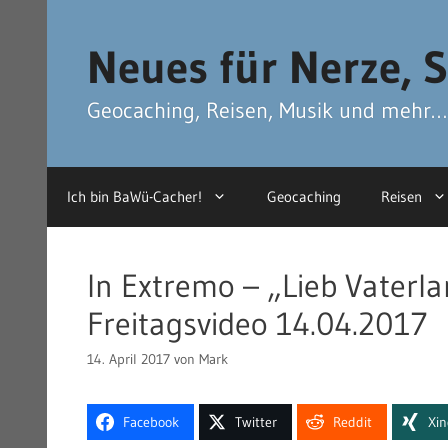
Zum
Zum
Inhalt
Inhalt
Neues für Nerze, S
springen
springen
Geocaching, Reisen, Musik und mehr…
Ich bin BaWü-Cacher!
Geocaching
Reisen
In Extremo – „Lieb Vaterla
Freitagsvideo 14.04.2017
14. April 2017
von
Mark
Facebook
Twitter
Reddit
Xi