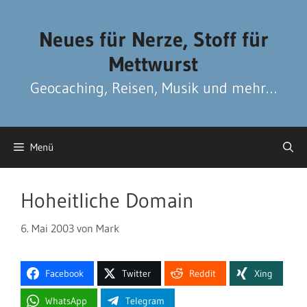
Zum
Zum
Inhalt
Inhalt
Neues für Nerze, Stoff für
springen
springen
Mettwurst
Geocaching, Reisen, Musik und mehr…
Menü
Hoheitliche Domain
6. Mai 2003
von
Mark
Facebook
Twitter
Reddit
Xing
WhatsApp
Telegram