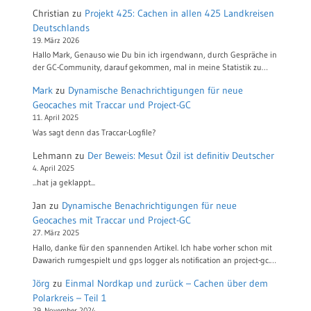
Christian
zu
Projekt 425: Cachen in allen 425 Landkreisen
Deutschlands
19. März 2026
Hallo Mark, Genauso wie Du bin ich irgendwann, durch Gespräche in
der GC-Community, darauf gekommen, mal in meine Statistik zu…
Mark
zu
Dynamische Benachrichtigungen für neue
Geocaches mit Traccar und Project-GC
11. April 2025
Was sagt denn das Traccar-Logfile?
Lehmann
zu
Der Beweis: Mesut Özil ist definitiv Deutscher
4. April 2025
...hat ja geklappt...
Jan
zu
Dynamische Benachrichtigungen für neue
Geocaches mit Traccar und Project-GC
27. März 2025
Hallo, danke für den spannenden Artikel. Ich habe vorher schon mit
Dawarich rumgespielt und gps logger als notification an project-gc.…
Jörg
zu
Einmal Nordkap und zurück – Cachen über dem
Polarkreis – Teil 1
29. November 2024