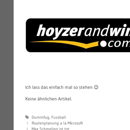
Ich lass das einfach mal so stehen 😉
Keine ähnlichen Artikel.
Schlagwörter
Dummfug
,
Fussball
Routenplanung a la Microsoft
Max Schmeling ist tot