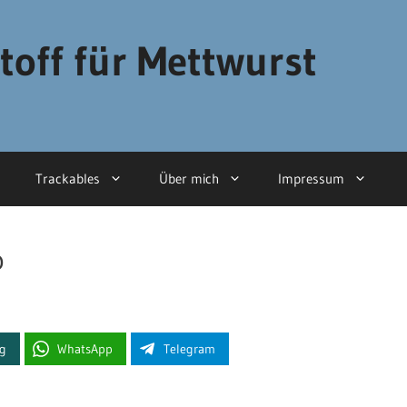
toff für Mettwurst
Trackables
Über mich
Impressum
o
ng
WhatsApp
Telegram