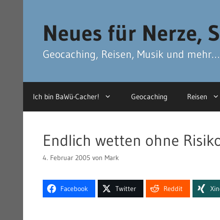
Zum
Zum
Inhalt
Inhalt
Neues für Nerze, S
springen
springen
Geocaching, Reisen, Musik und mehr…
Ich bin BaWü-Cacher!
Geocaching
Reisen
Endlich wetten ohne Risik
4. Februar 2005
von
Mark
Facebook
Twitter
Reddit
Xi