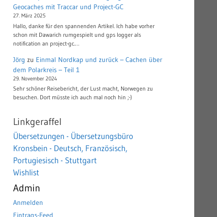
Geocaches mit Traccar und Project-GC
27. März 2025
Hallo, danke für den spannenden Artikel. Ich habe vorher
schon mit Dawarich rumgespielt und gps logger als
notification an project-gc.…
Jörg
zu
Einmal Nordkap und zurück – Cachen über
dem Polarkreis – Teil 1
29. November 2024
Sehr schöner Reisebericht, der Lust macht, Norwegen zu
besuchen. Dort müsste ich auch mal noch hin ;-)
Linkgeraffel
Übersetzungen - Übersetzungsbüro
Kronsbein - Deutsch, Französisch,
Portugiesisch - Stuttgart
Wishlist
Admin
Anmelden
Eintrags-Feed