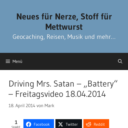
Zum
Zum
Inhalt
Inhalt
Neues für Nerze, Stoff für
springen
springen
Mettwurst
Geocaching, Reisen, Musik und mehr…
Menü
Driving Mrs. Satan – „Battery“
– Freitagsvideo 18.04.2014
18. April 2014
von
Mark
1
Facebook
Twitter
Reddit
SHARE