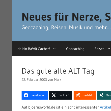
Zum
Zum
Inhalt
Inhalt
Neues für Nerze, S
springen
springen
Geocaching, Reisen, Musik und mehr…
Ich bin BaWü-Cacher!
Geocaching
Reisen
Das gute alte ALT Tag
22. Februar 2003
von
Mark
Facebook
Twitter
Reddit
Xi
Auf bjoernsworld.de ist ein echt interessanter
Artikel