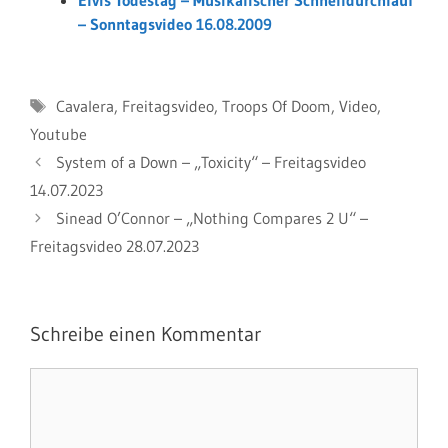
Elvis Todestag – Musikalischer Schnelldurchlauf
– Sonntagsvideo 16.08.2009
Schlagwörter
Cavalera
,
Freitagsvideo
,
Troops Of Doom
,
Video
,
Youtube
System of a Down – „Toxicity“ – Freitagsvideo
14.07.2023
Sinead O’Connor – „Nothing Compares 2 U“ –
Freitagsvideo 28.07.2023
Schreibe einen Kommentar
Kommentar