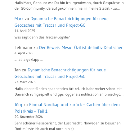
Hallo Mark, Genauso wie Du bin ich irgendwann, durch Gespräche in
der GC-Community, darauf gekommen, mal in meine Statistik zu…
Mark
zu
Dynamische Benachrichtigungen für neue
Geocaches mit Traccar und Project-GC
11. April 2025
Was sagt denn das Traccar-Logfile?
Lehmann
zu
Der Beweis: Mesut Özil ist definitiv Deutscher
4. April 2025
...hat ja geklappt...
Jan
zu
Dynamische Benachrichtigungen für neue
Geocaches mit Traccar und Project-GC
27. März 2025
Hallo, danke für den spannenden Artikel. Ich habe vorher schon mit
Dawarich rumgespielt und gps logger als notification an project-gc.…
Jörg
zu
Einmal Nordkap und zurück – Cachen über dem
Polarkreis – Teil 1
29. November 2024
Sehr schöner Reisebericht, der Lust macht, Norwegen zu besuchen.
Dort müsste ich auch mal noch hin ;-)