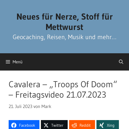
Zum
Zum
Inhalt
Inhalt
Neues für Nerze, Stoff für
springen
springen
Mettwurst
Geocaching, Reisen, Musik und mehr…
Menü
Cavalera – „Troops Of Doom“
– Freitagsvideo 21.07.2023
21. Juli 2023
von
Mark
Facebook
Twitter
Reddit
Xing