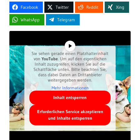
Facebook
Twitter
Reddit
Xing
WhatsApp
Telegram
Sie sehen gerade einen Platzhalterinhalt
von
YouTube
. Um auf den eigentlichen
Inhalt zuzugreifen, klicken Sie auf die
Schaltfläche unten. Bitte beachten Sie,
dass dabei Daten an Drittanbieter
weitergegeben werden.
Mehr Informationen
Inhalt entsperren
Erforderlichen Service akzeptieren
und Inhalte entsperren