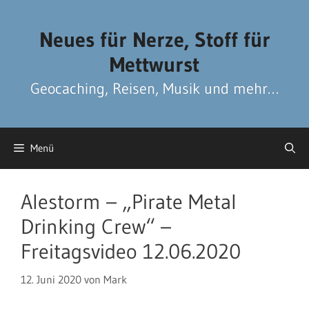
Zum
Zum
Inhalt
Inhalt
Neues für Nerze, Stoff für
springen
springen
Mettwurst
Geocaching, Reisen, Musik und mehr…
Menü
Alestorm – „Pirate Metal
Drinking Crew“ –
Freitagsvideo 12.06.2020
12. Juni 2020
von
Mark