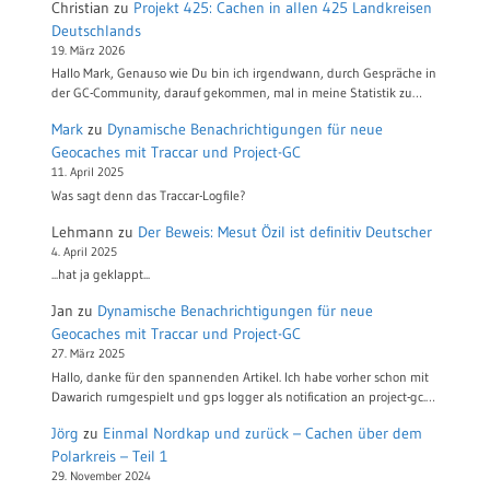
Christian
zu
Projekt 425: Cachen in allen 425 Landkreisen
Deutschlands
19. März 2026
Hallo Mark, Genauso wie Du bin ich irgendwann, durch Gespräche in
der GC-Community, darauf gekommen, mal in meine Statistik zu…
Mark
zu
Dynamische Benachrichtigungen für neue
Geocaches mit Traccar und Project-GC
11. April 2025
Was sagt denn das Traccar-Logfile?
Lehmann
zu
Der Beweis: Mesut Özil ist definitiv Deutscher
4. April 2025
...hat ja geklappt...
Jan
zu
Dynamische Benachrichtigungen für neue
Geocaches mit Traccar und Project-GC
27. März 2025
Hallo, danke für den spannenden Artikel. Ich habe vorher schon mit
Dawarich rumgespielt und gps logger als notification an project-gc.…
Jörg
zu
Einmal Nordkap und zurück – Cachen über dem
Polarkreis – Teil 1
29. November 2024