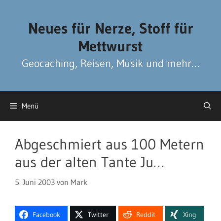
Zum
Zum
Inhalt
Inhalt
Neues für Nerze, Stoff für
springen
springen
Mettwurst
Geocaching, Reisen, Musik und mehr…
Menü
Abgeschmiert aus 100 Metern
aus der alten Tante Ju…
5. Juni 2003
von
Mark
Facebook
Twitter
Reddit
Xing